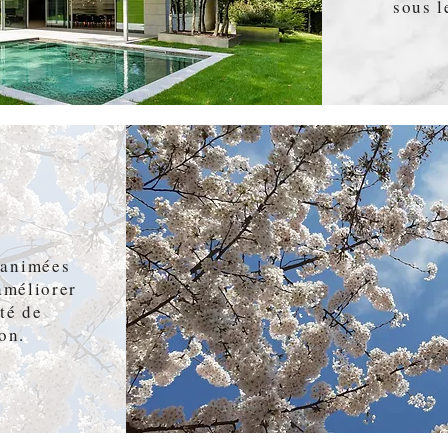
sous l
 animées
améliorer
ité de
on.